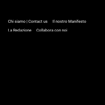
Chi siamo | Contact us
Il nostro Manifesto
La Redazione
Collabora con noi
Advertising/Pubblicità
Modifica il consenso
Cookie policy
Privacy policy
Feed RSS
Sitemap
© 2008 - 2026 Gamesource Italia