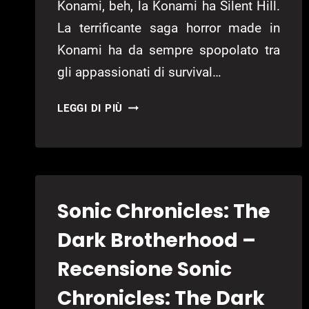
Konami, beh, la Konami ha Silent Hill.
La terrificante saga horror made in
Konami ha da sempre spopolato tra
gli appassionati di survival…
SILENT
LEGGI DI PIÙ
HILL:
HOMECOMING
–
RECENSIONE
SILENT
Sonic Chronicles: The
HILL:
HOMECOMING
Dark Brotherhood –
Recensione Sonic
Chronicles: The Dark