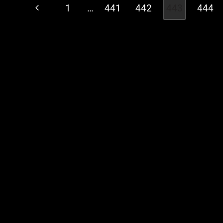
Navigazione
Pagina
1
…
441
442
443
444
pagina
Precedente