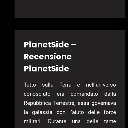
THE
DARK
BROTHERHOOD
–
RECENSIONE
SONIC
PlanetSide –
CHRONICLES:
Recensione
THE
DARK
PlanetSide
BROTHERHOOD
Tutto sulla Terra e nell’universo
conosciuto era comandato dalla
Repubblica Terrestre, essa governava
la galassia con l’aiuto delle forze
militari. Durante una delle tante