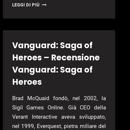
THE
LEGGI DI PIÙ
KING
OF
FIGHTERS
COLLECTION:
THE
Vanguard: Saga of
OROCHI
SAGA
Heroes – Recensione
–
Vanguard: Saga of
RECENSIONE
THE
Heroes
KING
OF
Brad McQuaid fondò, nel 2002, la
FIGHTERS
COLLECTION:
Sigil Games Online. Già CEO della
THE
Verant Interactive aveva sviluppato,
OROCHI
nel 1999, Everquest, pietra miliare del
SAGA