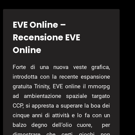
MOVIES
–
RECENSIONE
EVE Online –
YOU’RE
IN
Recensione EVE
THE
MOVIES
Online
Forte di una nuova veste grafica,
introdotta con la recente espansione
gratuita Trinity, EVE online il mmorpg
ad ambientazione spaziale targato
CCP, si appresta a superare la boa dei
cinque anni di attività e lo fa con un
balzo degno dell’olio cuore, per
dimostrare che certi giochi non