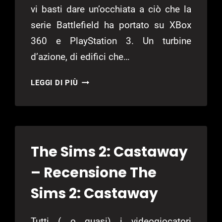
vi basti dare un’occhiata a ciò che la
serie Battlefield ha portato su XBox
360 e PlayStation 3. Un turbine
d’azione, di edifici che…
BATTLEFIELD:
LEGGI DI PIÙ
BAD
COMPANY
–
RECENSIONE
BATTLEFIELD:
The Sims 2: Castaway
BAD
COMPANY
– Recensione The
Sims 2: Castaway
Tutti ( o quasi) i videogiocatori