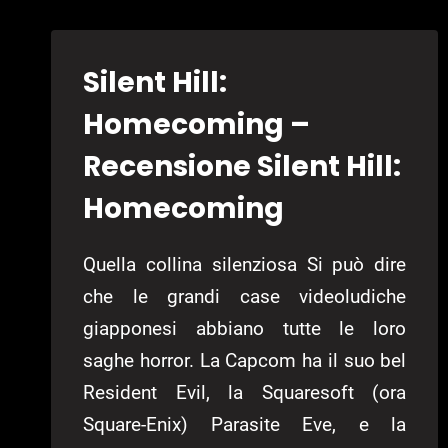
DRAGON
–
RECENSIONE
Silent Hill:
FIRE
EMBLEM:
Homecoming –
SHADOW
Recensione Silent Hill:
DRAGON
Homecoming
Quella collina silenziosa Si può dire
che le grandi case videoludiche
giapponesi abbiano tutte le loro
saghe horror. La Capcom ha il suo bel
Resident Evil, la Squaresoft (ora
Square-Enix) Parasite Eve, e la