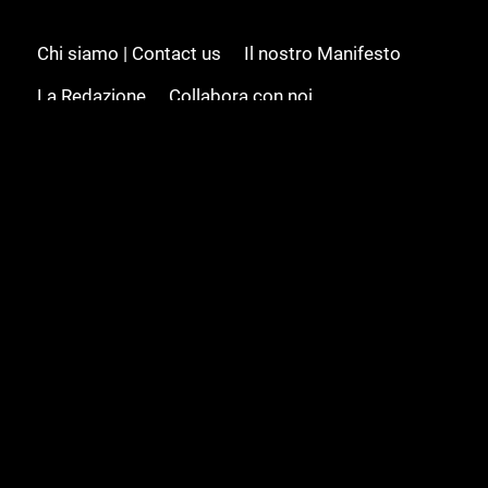
Chi siamo | Contact us
Il nostro Manifesto
La Redazione
Collabora con noi
Advertising/Pubblicità
Modifica il consenso
Cookie policy
Privacy policy
Feed RSS
Sitemap
© 2008 - 2026 Gamesource Italia