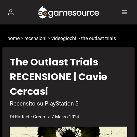
Salta
al
contenuto
home
>
recensioni
>
videogiochi
>
the outlast trials
The Outlast Trials
RECENSIONE | Cavie
Cercasi
Recensito su PlayStation 5
Di
Raffaele Greco
7 Marzo 2024