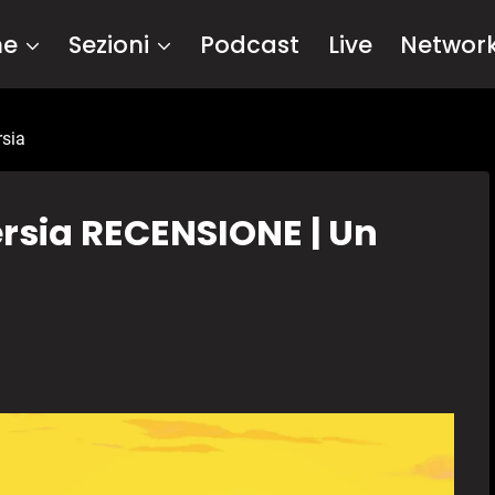
me
Sezioni
Podcast
Live
Networ
rsia
ersia RECENSIONE | Un