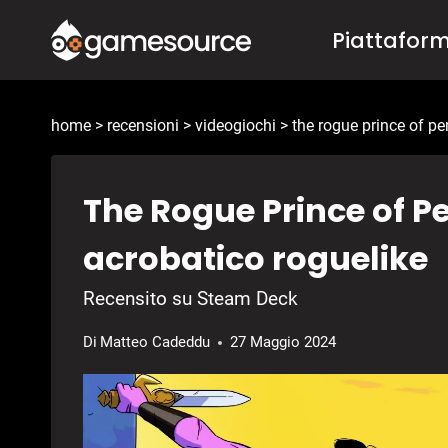
Salta
Piattafor
al
contenuto
home
>
recensioni
>
videogiochi
>
the rogue prince of pe
The Rogue Prince of P
acrobatico roguelike
Recensito su Steam Deck
Di
Matteo Cadeddu
27 Maggio 2024