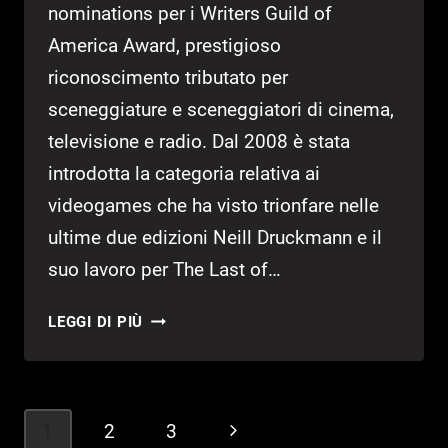
nominations per i Writers Guild of
America Award, prestigioso
riconoscimento tributato per
sceneggiature e sceneggiatori di cinema,
televisione e radio. Dal 2008 è stata
introdotta la categoria relativa ai
videogames che ha visto trionfare nelle
ultime due edizioni Neill Druckmann e il
suo lavoro per The Last of…
PILLARS
LEGGI DI PIÙ
OF
ETERNITY
E
THE
Navigazione
1
2
3
Pagina
WITCHER