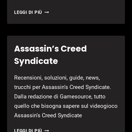
ASSASSIN’S
LEGGI DI PIÙ
CREED
SYNDICATE
E
FAERIA
Assassin’s Creed
GRATIS
SU
Syndicate
EPIC
Recensioni, soluzioni, guide, news,
trucchi per Assassin’s Creed Syndicate.
Dalla redazione di Gamesource, tutto
quello che bisogna sapere sul videogioco
Assassin’s Creed Syndicate
ASSASSIN’S
LEGGI DI PIÙ