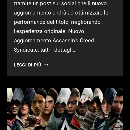
tramite un post sui social che il nuovo
aggiornamento andrà ad ottimizzare le
performance del titolo, migliorando
l’esperienza originale. Nuovo
aggiornamento Assassin’s Creed
Syndicate, tutti i dettagli…
NUOVO
LEGGI DI PIÙ
AGGIORNAMENTO
ASSASSIN’S
CREED
SYNDICATE,
ECCO
TUTTI
I
DETTAGLI