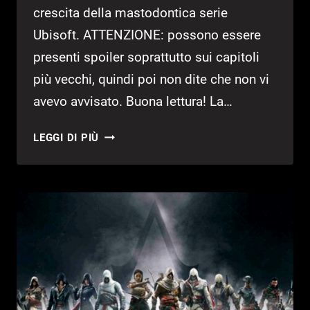
crescita della mastodontica serie
Ubisoft. ATTENZIONE: possono essere
presenti spoiler soprattutto sui capitoli
più vecchi, quindi poi non dite che non vi
avevo avvisato. Buona lettura! La…
ASSASSIN’S
LEGGI DI PIÙ
CREED
–
EVOLUZIONE
DELLA
SERIE
PARTE
1