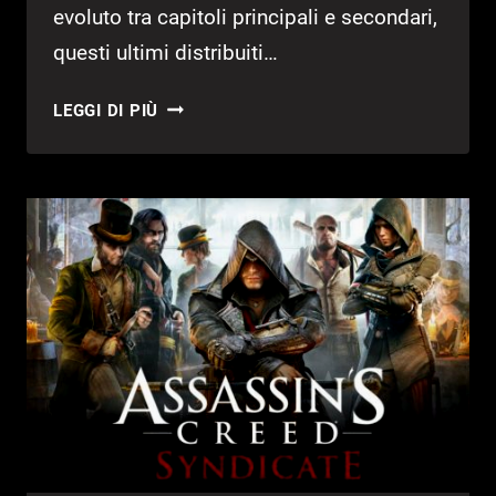
evoluto tra capitoli principali e secondari,
questi ultimi distribuiti…
ASSASSIN’S
LEGGI DI PIÙ
CREED:
CIÒ
CHE
ERA,
CIÒ
CHE
È