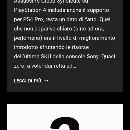
Assassin’s Creed Syndicate su
PlayStation 4 includa anche il supporto
per PS4 Pro, resta un dato di fatto. Quel
che non appariva chiaro (sino ad ora,
perlomeno) era il livello di miglioramento
introdotto sfruttando le risorse
dell’ultima SKU della console Sony. Quasi
zero, a voler dar retta ad…
ASSASSIN’S
LEGGI DI PIÙ
CREED
SYNDICATE:
LA
PATCH
PER
PS4