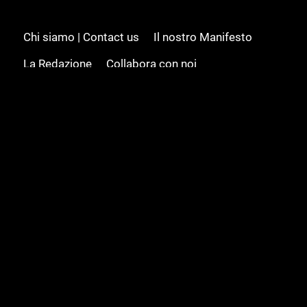
Chi siamo | Contact us
Il nostro Manifesto
La Redazione
Collabora con noi
Advertising/Pubblicità
Modifica il consenso
Cookie policy
Privacy policy
Feed RSS
Sitemap
© 2008 - 2026 Gamesource Italia