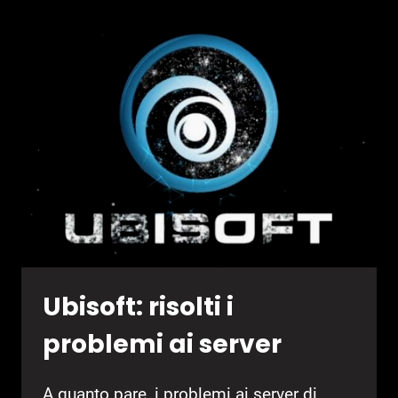
WORLD
DOMINA
LA
CLASSIFICA
PSN
GIAPPONESE
Ubisoft: risolti i
problemi ai server
A quanto pare, i problemi ai server di