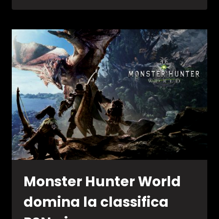
NEEDS
GOLD
WHEN
YOU
HAVE
LIVE
GOLD
–
GAMES
WITH
GOLD
APRILE
2018
Monster Hunter World
domina la classifica