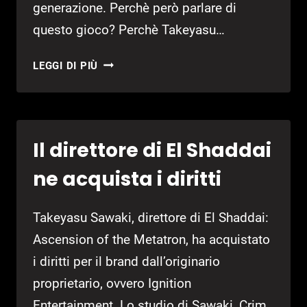
generazione. Perchè però parlare di
questo gioco? Perchè Takeyasu…
L’IDEATORE
LEGGI DI PIÙ
DI
EL
SHADDAI
PARLA
Il direttore di El Shaddai
DI
UN
ne acquista i diritti
NUOVO
GRANDE
Takeyasu Sawaki, direttore di El Shaddai:
PROGETTO
Ascension of the Metatron, ha acquistato
i diritti per il brand dall’originario
proprietario, ovvero Ignition
Entertainment. Lo studio di Sawaki, Crim,