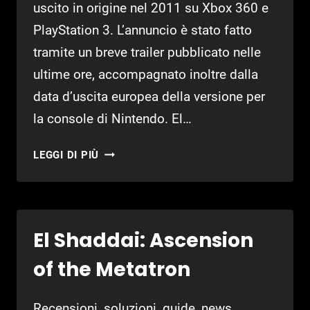
uscito in origine nel 2011 su Xbox 360 e
PlayStation 3. L’annuncio è stato fatto
tramite un breve trailer pubblicato nelle
ultime ore, accompagnato inoltre dalla
data d’uscita europea della versione per
la console di Nintendo. El…
EL
LEGGI DI PIÙ
SHADDAI
ASCENSION
OF
THE
El Shaddai: Ascension
METATRON
È
of the Metatron
IN
ARRIVO
Recensioni, soluzioni, guide, news,
SU