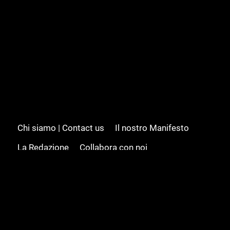
Chi siamo | Contact us
Il nostro Manifesto
La Redazione
Collabora con noi
Advertising/Pubblicità
Modifica il consenso
Cookie policy
Privacy policy
Feed RSS
Sitemap