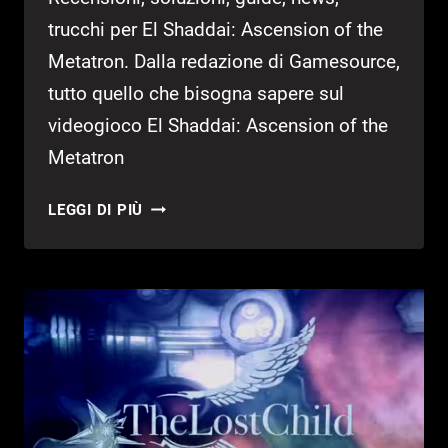
NINTENDO
trucchi per El Shaddai: Ascension of the
SWITCH
Metatron. Dalla redazione di Gamesource,
tutto quello che bisogna sapere sul
videogioco El Shaddai: Ascension of the
Metatron
EL
LEGGI DI PIÙ
SHADDAI:
ASCENSION
OF
THE
METATRON