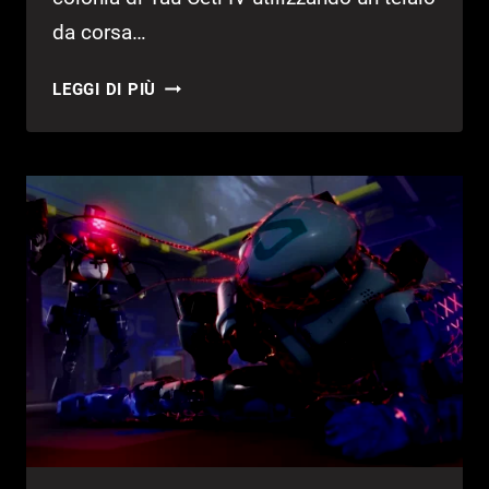
da corsa…
GLI
LEGGI DI PIÙ
SVILUPPATORI
DI
MARATHON
MOSTRANO
I
TELAI
DA
CORRIDORE
E
LE
SUE
NUMEROSE
POSSIBILITÀ
DI