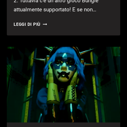
2. Tuttavia c’è un altro gioco Bungie
attualmente supportato! E se non…
MARATHON
LEGGI DI PIÙ
GRATIS
PER
UNA
SETTIMANA