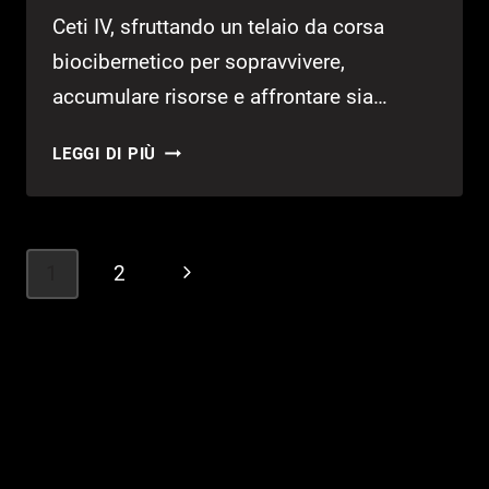
Ceti IV, sfruttando un telaio da corsa
biocibernetico per sopravvivere,
accumulare risorse e affrontare sia…
NUOVO
LEGGI DI PIÙ
VIDOC
“IL
MONDO
DI
Navigazione
1
2
Pagina
MARATHON”
pagina
SVELA
successiva
L’AMBIENTAZIONE
E
IL
GAMEPLAY
DEL
TITOLO