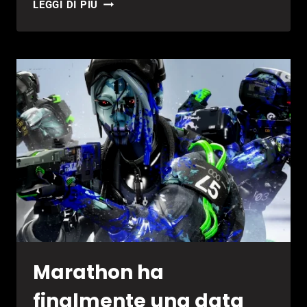
STATE
LEGGI DI PIÙ
OF
PLAY
DI
FEBBRAIO
2026,
ECCO
TUTTI
GLI
ANNUNCI
E
I
TRAILER
Marathon ha
finalmente una data