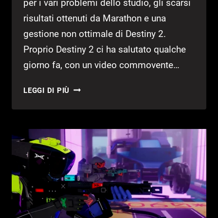
per i vari problemi dello studio, gli scarsi
risultati ottenuti da Marathon e una
gestione non ottimale di Destiny 2.
Proprio Destiny 2 ci ha salutato qualche
giorno fa, con un video commovente…
DESTINY
LEGGI DI PIÙ
2,
PARLA
UNA
EX
DEV
BUNGIE:
“SENZA
SONY
AVREMMO
CHIUSO