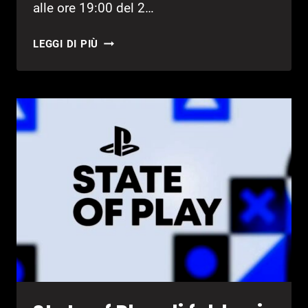
alle ore 19:00 del 2…
MARATHON:
LEGGI DI PIÙ
SVELATI
I
TWITCH
DROPS
E
I
BONUS
DAY
ONE
PER
IL
SERVER
SLAM