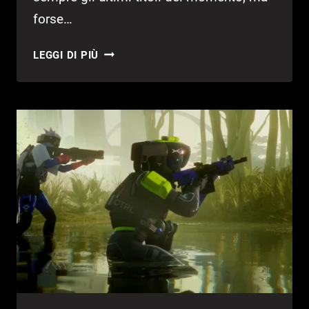
forse…
COSA
LEGGI DI PIÙ
GIOCHIAMO
QUESTA
SETTIMANA?
–
EP.1