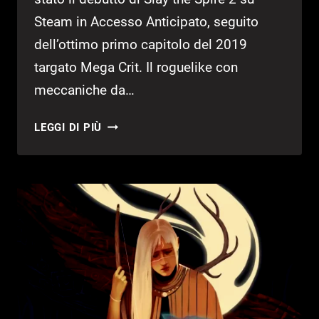
Steam in Accesso Anticipato, seguito
dell’ottimo primo capitolo del 2019
targato Mega Crit. Il roguelike con
meccaniche da…
SLAY
LEGGI DI PIÙ
THE
SPIRE
2:
DEBUTTO
FORTISSIMO
SU
STEAM,
SUPERATO
NETTAMENTE
MARATHON