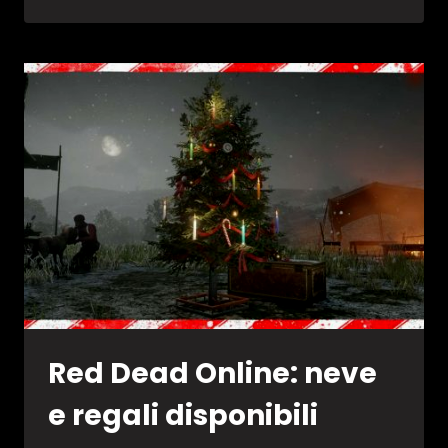
DEAD
ONLINE:
ATTIVI
TANTI
SCONTI
E
BONUS
Red Dead Online: neve
e regali disponibili