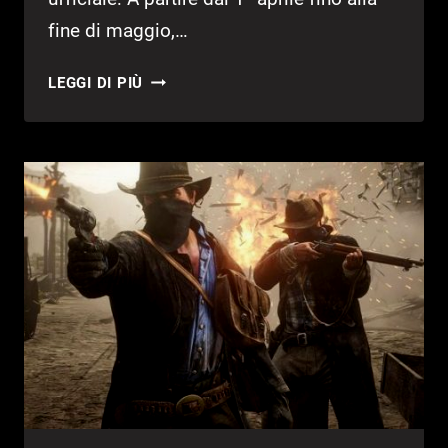
fine di maggio,…
ROCKSTAR
LEGGI DI PIÙ
GAMES
DONA
PER
COMBATTERE
IL
COVID-
19