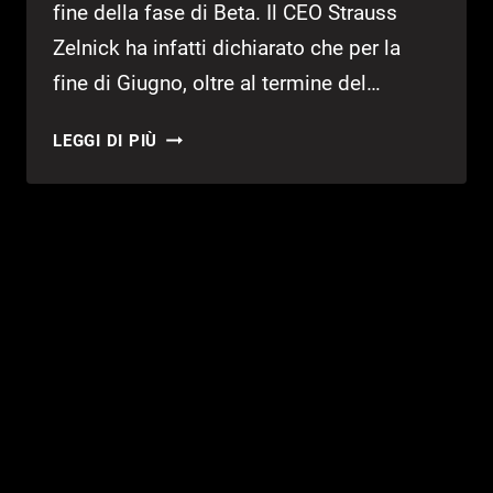
fine della fase di Beta. Il CEO Strauss
Zelnick ha infatti dichiarato che per la
fine di Giugno, oltre al termine del…
RED
LEGGI DI PIÙ
DEAD
ONLINE:
LA
BETA
TERMINERÀ
A
GIUGNO!