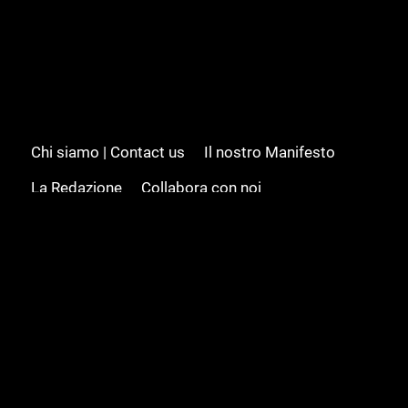
Chi siamo | Contact us
Il nostro Manifesto
La Redazione
Collabora con noi
Advertising/Pubblicità
Modifica il consenso
Cookie policy
Privacy policy
Feed RSS
Sitemap