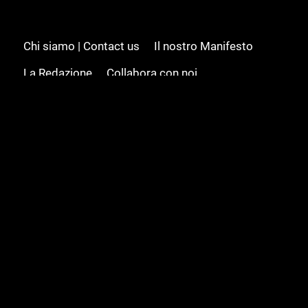
Chi siamo | Contact us
Il nostro Manifesto
La Redazione
Collabora con noi
Advertising/Pubblicità
Modifica il consenso
Cookie policy
Privacy policy
Feed RSS
Sitemap
© 2008 - 2026 Gamesource Italia