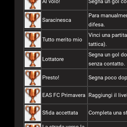
Al volo!
Segna un gol co
Para manualmente
Saracinesca
difesa.
Vinci una partit
Tutto merito mio
tattica).
Segna un gol do
Lottatore
senza contatto.
Presto!
Segna poco dopo
EAS FC Primavera
Raggiungi il liv
Sfida accettata
Completa una sf
La strada verso la