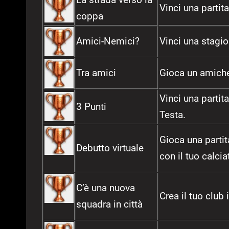
Vinci una partit
coppa
Amici-Nemici?
Vinci una stagio
Tra amici
Gioca un amiche
Vinci una partit
3 Punti
Testa.
Gioca una partit
Debutto virtuale
con il tuo calcia
C’è una nuova
Crea il tuo club
squadra in città