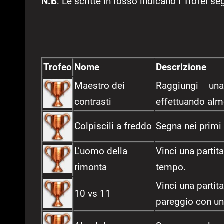
N.B
: Le scritte in rosso indicano i Trofei seg
Trofeo
Nome
Descrizione
Maestro dei
Raggiungi una
contrasti
effettuando alme
Colpiscili a freddo
Segna nei primi 
L’uomo della
Vinci una parti
rimonta
tempo.
Vinci una partit
10 vs 11
pareggio con u