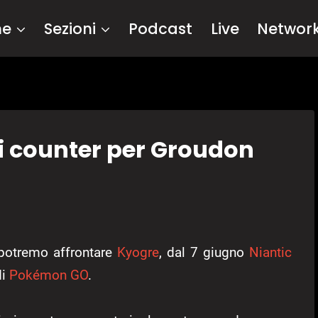
me
Sezioni
Podcast
Live
Networ
i counter per Groudon
 potremo affrontare
Kyogre
, dal 7 giugno
Niantic
di
Pokémon GO
.