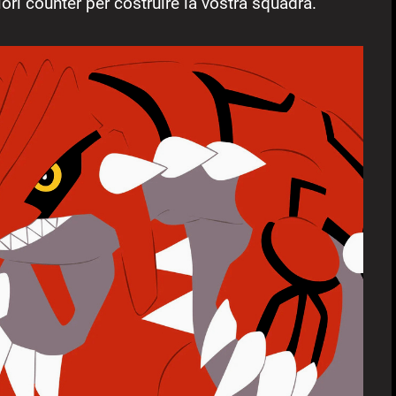
ori counter per costruire la vostra squadra.