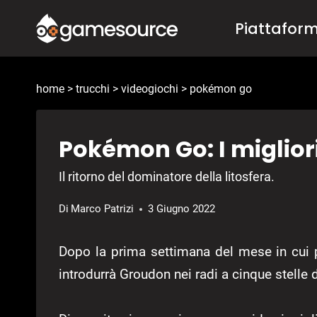
Salta
Piattafor
al
contenuto
home
>
trucchi
>
videogiochi
>
pokémon go
Pokémon Go: I miglior
Il ritorno del dominatore della litosfera.
Di
Marco Patrizi
3 Giugno 2022
Dopo la prima settimana del mese in cui
introdurrà Groudon nei radi a cinque stelle 