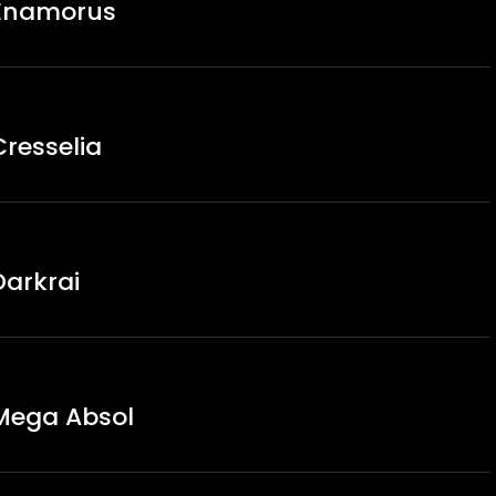
 Enamorus
resselia
arkrai
Mega Absol