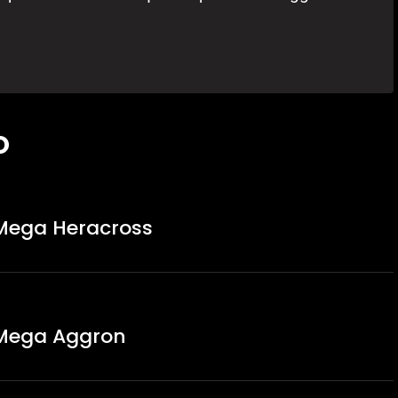
O
Mega Heracross
 Mega Aggron