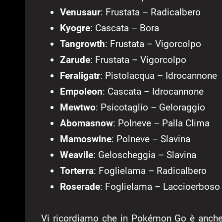
Venusaur
: Frustata – Radicalbero
Kyogre
: Cascata – Bora
Tangrowth
: Frustata – Vigorcolpo
Zarude
: Frustata – Vigorcolpo
Feraligatr
: Pistolacqua – Idrocannone
Empoleon
: Cascata – Idrocannone
Mewtwo
: Psicotaglio – Geloraggio
Abomasnow
: Polneve – Palla Clima
Mamoswine
: Polneve – Slavina
Weavile
: Geloscheggia – Slavina
Torterra
: Foglielama – Radicalbero
Roserade
: Foglielama – Laccioerboso
Vi ricordiamo che in Pokémon Go è anche