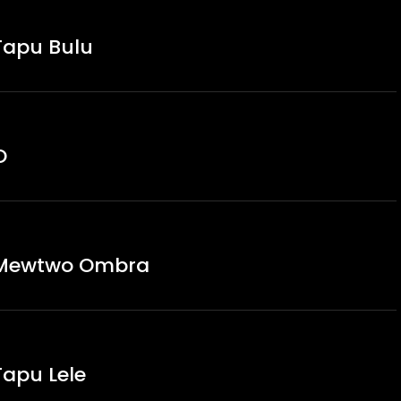
Tapu Bulu
O
r Mewtwo Ombra
apu Lele