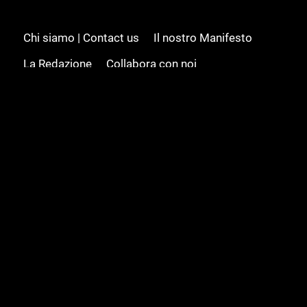
Chi siamo | Contact us
Il nostro Manifesto
La Redazione
Collabora con noi
Advertising/Pubblicità
Modifica il consenso
Cookie policy
Privacy policy
Feed RSS
Sitemap
© 2008 - 2026 Gamesource Italia