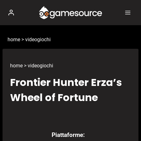
Salta
al
contenuto
home
>
videogiochi
home
>
videogiochi
Frontier Hunter Erza’s
Wheel of Fortune
Piattaforme: