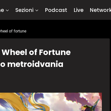
me
Sezioni
Podcast
Live
Networ
wheel of fortune
s Wheel of Fortune
mo metroidvania