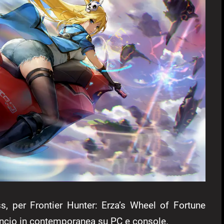
s, per Frontier Hunter: Erza’s Wheel of Fortune
lancio in contemporanea su PC e console.