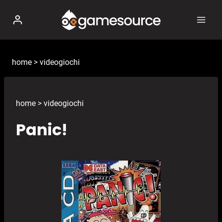
Salta
al
contenuto
home
>
videogiochi
home
>
videogiochi
Panic!