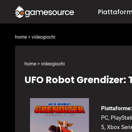
Salta
Piattafor
al
contenuto
home
>
videogiochi
home
>
videogiochi
UFO Robot Grendizer: 
Piattaforme:
PC, PlayStat
5, Xbox Seri