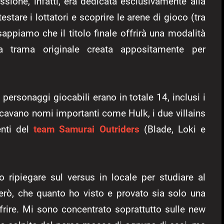
essione, infatti, era dedicata esclusivamente alla
stare i lottatori e scoprire le arene di gioco (tra
sappiamo che il titolo finale offrirà una modalità
a trama originale creata appositamente per
personaggi giocabili erano in totale 14, inclusi i
ancavano nomi importanti come Hulk, i due villains
enti del
team Samurai Outriders
(Blade, Loki e
 ripiegare sul versus in locale per studiare al
però, che quanto ho visto e provato sia solo una
frire. Mi sono concentrato soprattutto sulle new