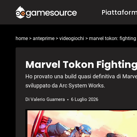
Salta
Piattafor
al
contenuto
home
>
anteprime
>
videogiochi
>
marvel tokon: fighting
Marvel Tokon Fightin
Ho provato una build quasi definitiva di Marve
sviluppato da Arc System Works.
Di
Valerio Guarnera
6 Luglio 2026