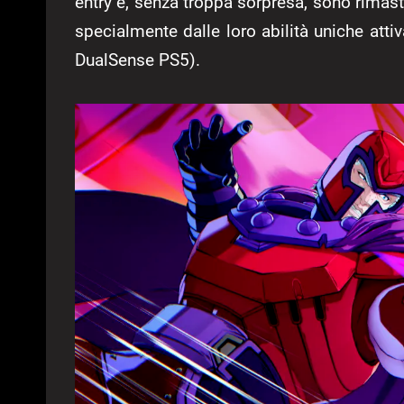
entry e, senza troppa sorpresa, sono rimas
specialmente dalle loro abilità uniche atti
DualSense PS5).