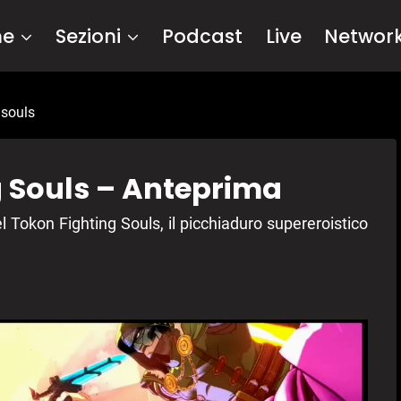
me
Sezioni
Podcast
Live
Networ
 souls
g Souls – Anteprima
l Tokon Fighting Souls, il picchiaduro supereroistico