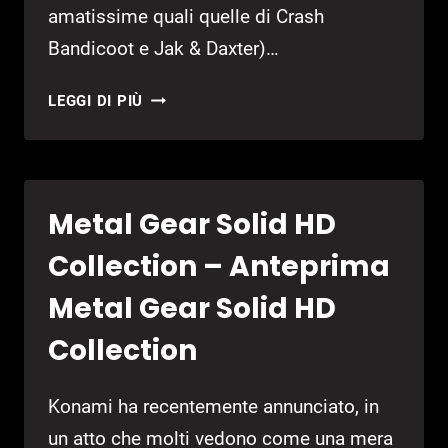
amatissime quali quelle di Crash
Bandicoot e Jak & Daxter)…
UNCHARTED
LEGGI DI PIÙ
3:
DRAKE’S
DECEPTION
–
Metal Gear Solid HD
ANTEPRIMA
UNCHARTED
Collection – Anteprima
3:
DRAKE’S
Metal Gear Solid HD
DECEPTION
Collection
Konami ha recentemente annunciato, in
un atto che molti vedono come una mera