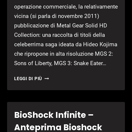
operazione commerciale, la relativamente
vicina (si parla di novembre 2011)
pubblicazione di Metal Gear Solid HD
Collection: una raccolta di titoli della
celeberrima saga ideata da Hideo Kojima
che ripropone in alta risoluzione MGS 2:
Sons of Liberty, MGS 3: Snake Eater…
METAL
LEGGI DI PIÙ
GEAR
SOLID
HD
COLLECTION
BioShock Infinite –
–
ANTEPRIMA
Anteprima Bioshock
METAL