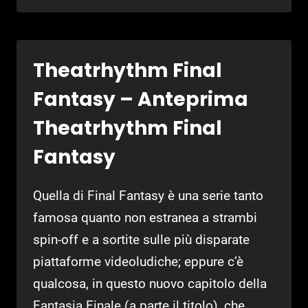
–
PRO
EVOLUTION
Theatrhythm Final
SOCCER
–
Fantasy – Anteprima
ANTEPRIMA
PRO
Theatrhythm Final
EVOLUTION
Fantasy
SOCCER
2012
Quella di Final Fantasy è una serie tanto
famosa quanto non estranea a strambi
spin-off e a sortite sulle più disparate
piattaforme videoludiche; eppure c’è
qualcosa, in questo nuovo capitolo della
Fantasia Finale (a parte il titolo), che