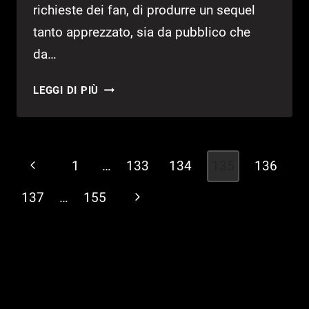
richieste dei fan, di produrre un sequel
tanto apprezzato, sia da pubblico che
da…
ALICE:
LEGGI DI PIÙ
MADNESS
RETURNS
–
ANTEPRIMA
Navigazione
Pagina
1
…
133
134
135
136
ALICE:
pagina
MADNESS
Precedente
137
…
155
Pagina
RETURNS
successiva