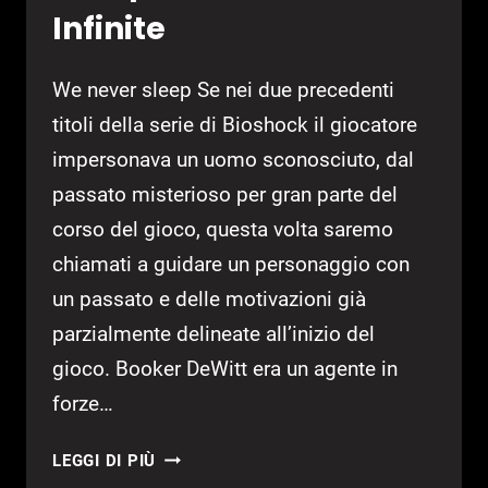
GEAR
Infinite
SOLID
HD
We never sleep Se nei due precedenti
COLLECTION
titoli della serie di Bioshock il giocatore
impersonava un uomo sconosciuto, dal
passato misterioso per gran parte del
corso del gioco, questa volta saremo
chiamati a guidare un personaggio con
un passato e delle motivazioni già
parzialmente delineate all’inizio del
gioco. Booker DeWitt era un agente in
forze…
BIOSHOCK
LEGGI DI PIÙ
INFINITE