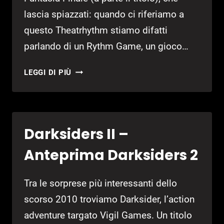
lascia spiazzati: quando ci riferiamo a
questo Theatrhythm stiamo difatti
parlando di un Rythm Game, un gioco…
THEATRHYTHM
LEGGI DI PIÙ
FINAL
FANTASY
–
ANTEPRIMA
Darksiders II –
THEATRHYTHM
FINAL
Anteprima Darksiders 2
FANTASY
Tra le sorprese più interessanti dello
scorso 2010 troviamo Darksider, l’action
adventure targato Vigil Games. Un titolo