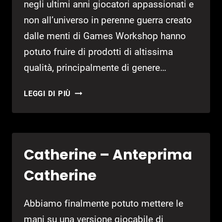
negli ultimi anni giocatori appassionati e
non all’universo in perenne guerra creato
dalle menti di Games Workshop hanno
potuto fruire di prodotti di altissima
qualità, principalmente di genere…
WARHAMMER
LEGGI DI PIÙ
40,000:
SQUAD
COMMAND
–
Catherine – Anteprima
ANTEPRIMA
WARHAMMER
Catherine
40
000:
Abbiamo finalmente potuto mettere le
SPACE
MARINE
mani su una versione giocabile di