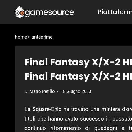
Salta
Piattafor
al
contenuto
home
>
anteprime
Final Fantasy X/X-2 H
Final Fantasy X/X-2 H
Di
Mario Petillo
18 Giugno 2013
La Square-Enix ha trovato una miniera d’or
titoli che hanno avuto successo in passat
continuo rifornimento di guadagni a 