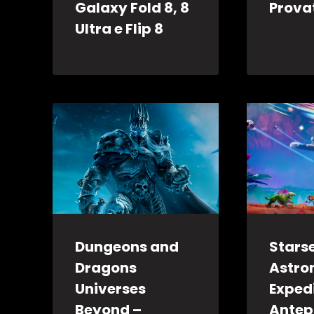
Galaxy Fold 8, 8
Prova
Ultra e Flip 8
Dungeons and
Stars
Dragons
Astro
Universes
Expedi
Beyond –
Antep