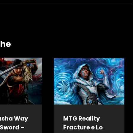
che
usha Way
MTG Reality
 Sword –
Fracture e Lo