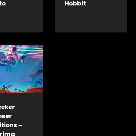
to
Hobbit
eeker
neer
tions –
rima