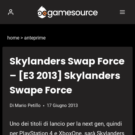
Salta
al
contenuto
home
>
anteprime
Skylanders Swap Force
– [E3 2013] Skylanders
Swape Force
Di
Mario Petillo
17 Giugno 2013
Uno dei titoli di lancio per la next gen, quindi
per PlayStation 4 e XboxOne, sarà Skylanders