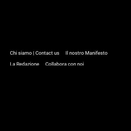
Chi siamo | Contact us
Il nostro Manifesto
La Redazione
Collabora con noi
Advertising/Pubblicità
Modifica il consenso
Cookie policy
Privacy policy
Feed RSS
Sitemap