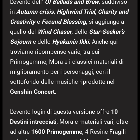
L’evento dell’
Of
B
allads
and Brew
, suddiviso
in
Autumn crisis
,
Highwind Trial
,
Charity and
Creativity
e
Fecund Blessing
, si aggiunge a
quello del
Wind Chaser
, dello
Star-Seeker’s
Sojourn
e dello
Hyakunin Ikki
. Anche qui
troviamo ricompense varie, tra cui
Primogemme, Mora e i classici materiali di
miglioramento per i personaggi, con il
sottofondo delle musiche riprodotte nel
Genshin Concert
.
L’evento login di questa versione offre
10
Destini intrecciati
, Mora e materiali vari, oltre
ad altre
1600 Primogemme
, 4 Resine Fragili