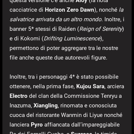
questa versione c’è anche
Aloy
(la nota
cacciatrice di
Horizon Zero Dawn
), nonché
la
salvatrice arrivata da un altro mondo
. Inoltre, i
banner 5* stessi di Raiden (
Reign of Serenity
)
e di Kokomi (
Drifting Luminescence
),
permettono di poter aggregare tra le nostre
file anche queste due autorevoli figure.
Inoltre, tra i personaggi 4* è stato possibile
ottenere, nella prima fase,
Kujou Sara
, arciera
Electro
del clan della Commissione Tenryu a
Inazuma,
Xiangling
, rinomata e conosciuta
cuoca del ristorante Wanmin di Liyue nonché
lanciera
Pyro
affiancata dall’impareggiabile