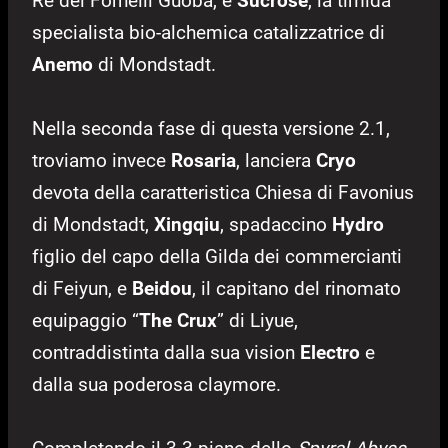
Re dei Fornelli Guoba, e
Sucrose
, la timida
specialista bio-alchemica catalizzatrice di
Anemo
di Mondstadt.
Nella seconda fase di questa versione 2.1,
troviamo invece
Rosaria
, lanciera
Cryo
devota della caratteristica Chiesa di Favonius
di Mondstadt,
Xingqiu
, spadaccino
Hydro
figlio del capo della Gilda dei commercianti
di Feiyun, e
Beidou
, il capitano del rinomato
equipaggio “
The
Crux
” di Liyue,
contraddistinta dalla sua vision
Electro
e
dalla sua poderosa claymore.