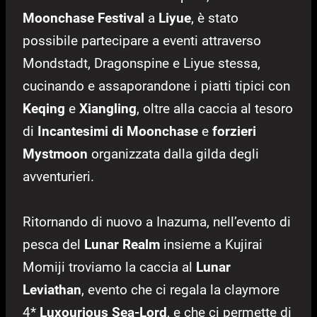
Moonchase Festival
a
Liyue
, è stato
possibile partecipare a eventi attraverso
Mondstadt, Dragonspine e Liyue stessa,
cucinando e assaporandone i piatti tipici con
Keqing
e
Xiangling
, oltre alla caccia al tesoro
di
Incantesimi di Moonchase
e
forzieri
Mystmoon
organizzata dalla gilda degli
avventurieri.
Ritornando di nuovo a Inazuma, nell’evento di
pesca del
Lunar Realm
insieme a Kujirai
Momiji troviamo la caccia al
Lunar
Leviathan
, evento che ci regala la claymore
4*
Luxourious Sea-Lord
, e che ci permette di