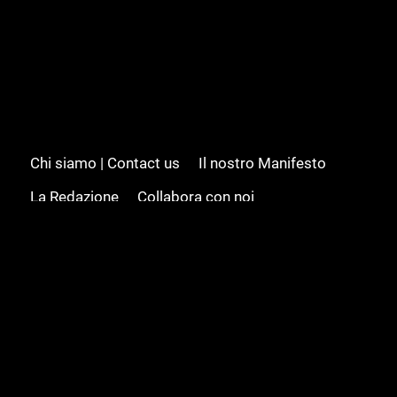
Chi siamo | Contact us
Il nostro Manifesto
La Redazione
Collabora con noi
Advertising/Pubblicità
Modifica il consenso
Cookie policy
Privacy policy
Feed RSS
Sitemap