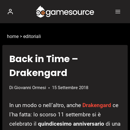
Salta
al
contenuto
home
>
editoriali
Back in Time –
Drakengard
Di
Giovanni Ormesi
15 Settembre 2018
In un modo o nell’altro, anche
Drakengard
ce
l’ha fatta: lo scorso 11 settembre si è
celebrato il
quindicesimo anniversario
di una