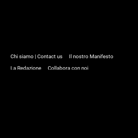
Chi siamo | Contact us
Il nostro Manifesto
La Redazione
Collabora con noi
Advertising/Pubblicità
Modifica il consenso
Cookie policy
Privacy policy
Feed RSS
Sitemap