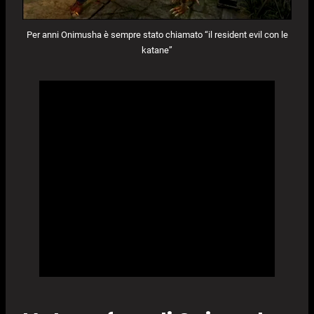
Per anni Onimusha è sempre stato chiamato “il resident evil con le
katane”