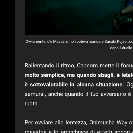
Ovviamente, c’è Musashi, non poteva mancare Sasaki Kojiro…dop
dopo il duell
Rallentando il ritmo, Capcom mette il focu
molto semplice, ma quando sbagli, è letal
è sottovalutabile in alcuna situazione.
Ogn
samurai, anche quando il tuo avversario è 
ruota.
Per ovviare alla lentezza, Onimusha Way
maestria e lo arricchisce di effetti sonori