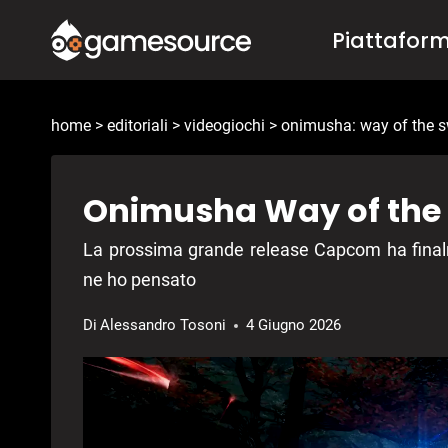
Salta
Piattafor
al
contenuto
home
>
editoriali
>
videogiochi
>
onimusha: way of the 
Onimusha Way of the
La prossima grande release Capcom ha final
ne ho pensato
Di
Alessandro Tosoni
4 Giugno 2026