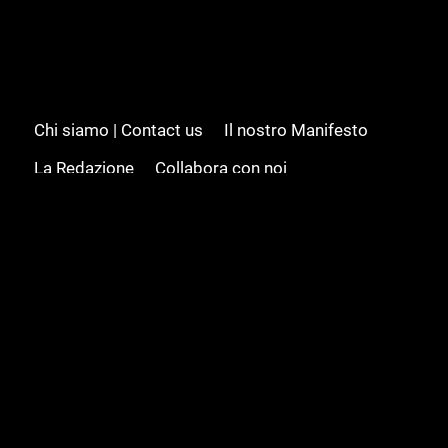
Chi siamo | Contact us
Il nostro Manifesto
La Redazione
Collabora con noi
Advertising/Pubblicità
Modifica il consenso
Cookie policy
Privacy policy
Feed RSS
Sitemap