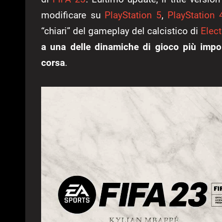
modificare su
PlayStation 5
,
PlayStation 
“chiari” del gameplay del calcistico di
Elect
a una delle dinamiche di gioco più import
corsa
.