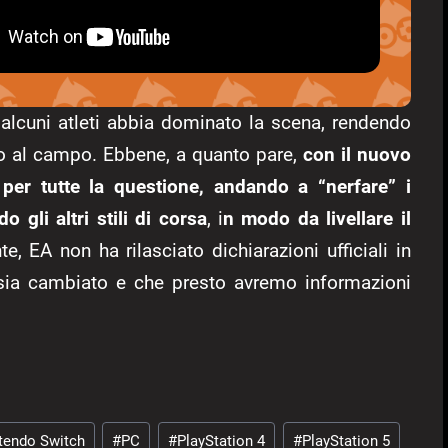
 alcuni atleti abbia dominato la scena, rendendo
zzo al campo. Ebbene, a quanto pare,
con il nuovo
er tutte la questione, andando a “nerfare” i
 gli altri stili di corsa
, i
n modo da livellare il
, EA non ha rilasciato dichiarazioni ufficiali in
sia cambiato e che presto avremo informazioni
tendo Switch
#
PC
#
PlayStation 4
#
PlayStation 5