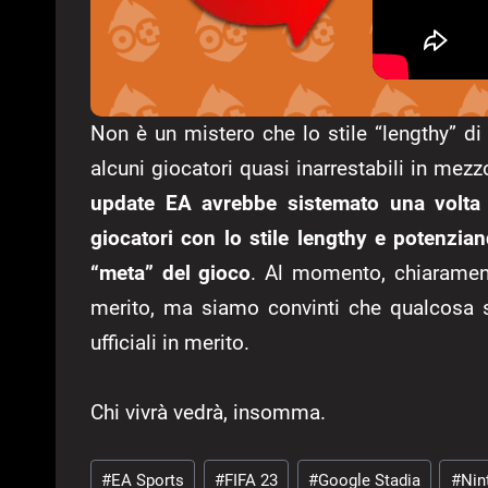
Non è un mistero che lo stile “lengthy” di
alcuni giocatori quasi inarrestabili in me
update EA avrebbe sistemato una volta p
giocatori con lo stile lengthy e potenziando
“meta” del gioco
. Al momento, chiaramente
merito, ma siamo convinti che qualcosa 
ufficiali in merito.
Chi vivrà vedrà, insomma.
Tag
#
EA Sports
#
FIFA 23
#
Google Stadia
#
Nin