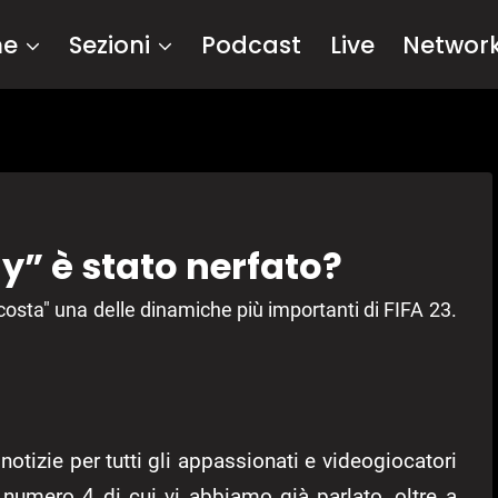
me
Sezioni
Podcast
Live
Networ
thy” è stato nerfato?
osta" una delle dinamiche più importanti di FIFA 23.
notizie per tutti gli appassionati e videogiocatori
on numero 4 di cui vi abbiamo già parlato, oltre a