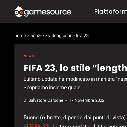
Salta
Piattafor
al
contenuto
home
>
notizie
>
videogiochi
>
fifa 23
NEWS
FIFA 23, lo stile “leng
L'ultimo update ha modificato in maniera "nasc
Scopriamo insieme quale.
Di
Salvatore Cardone
17 Novembre 2022
Buone (o brutte, dipende dai punti di vista) 
di
FIFA 23
. L’ultimo update, il title versi