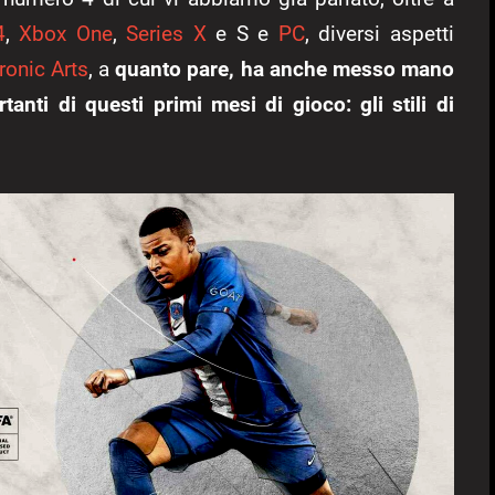
4
,
Xbox One
,
Series X
e S e
PC
, diversi aspetti
ronic Arts
, a
quanto pare, ha anche messo mano
anti di questi primi mesi di gioco: gli stili di