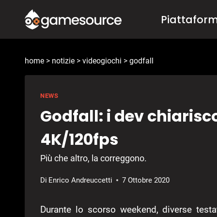
Salta
Piattafor
al
contenuto
home
>
notizie
>
videogiochi
>
godfall
NEWS
Godfall: i dev chiaris
4K/120fps
Più che altro, la correggono.
Di
Enrico Andreuccetti
7 Ottobre 2020
Durante lo scorso weekend, diverse testa