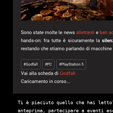
Sono state molte le news
allettanti
e
ben a
hands-on: fra tutte è sicuramente la
silen
restando che stiamo parlando di macchine 
Tag
#
Godfall
#
PC
#
PlayStation 5
articolo:
Vai alla scheda di
Godfall
Caricamento in corso...
Ti è piaciuto quello che hai letto
anteprima, partecipare a eventi es