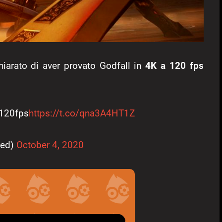
chiarato di aver provato Godfall in
4K a 120 fps
 120fps
https://t.co/qna3A4HT1Z
eed)
October 4, 2020