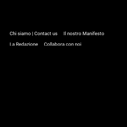
Chi siamo | Contact us
Il nostro Manifesto
La Redazione
Collabora con noi
Advertising/Pubblicità
Modifica il consenso
Cookie policy
Privacy policy
Feed RSS
Sitemap