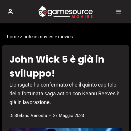
Salta
al
contenuto
home
>
notizie-movies
>
movies
John Wick 5 è già in
sviluppo!
Lionsgate ha confermato che il quinto capitolo
della fortunata saga action con Keanu Reeves è
già in lavorazione.
Di
Stefano Venosta
27 Maggio 2023