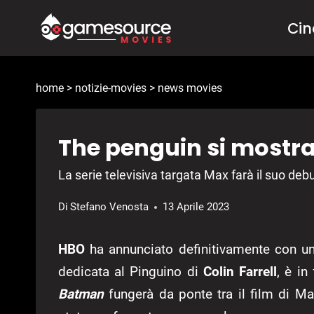
Salta
Ci
al
contenuto
home
>
notizie-movies
>
news movies
The penguin si mostra 
La serie televisiva targata Max farà il suo deb
Di
Stefano Venosta
13 Aprile 2023
HBO
ha annunciato definitivamente con un
dedicata al Pinguino di
Colin Farrell
, è in
Batman
fungerà da ponte tra il film di Mat