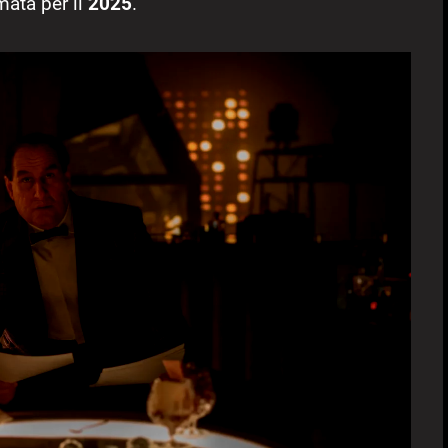
ata per il
2025
.