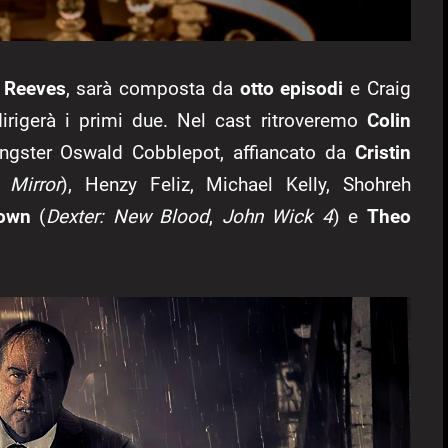
 Reeves
, sarà composta da
otto episodi
e Craig
dirigerà i primi due. Nel cast ritroveremo
Colin
ngster Oswald Cobblepot, affiancato da
Cristin
 Mirror
), Henzy Feliz, Michael Kelly, Shohreh
rown
(
Dexter: New Blood
,
John Wick 4
) e
Theo