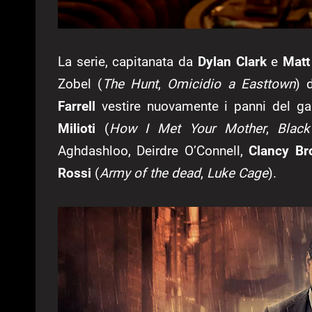
La serie, capitanata da
Dylan Clark
e
Matt
Zobel (
The Hunt
,
Omicidio a Easttown
) 
Farrell
vestire nuovamente i panni del ga
Milioti
(
How I Met Your Mother
,
Black
Aghdashloo, Deirdre O’Connell,
Clancy B
Rossi
(
Army of the dead
,
Luke Cage
).