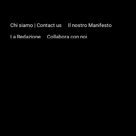
Chi siamo | Contact us
Il nostro Manifesto
La Redazione
Collabora con noi
Advertising/Pubblicità
Modifica il consenso
Cookie policy
Privacy policy
Feed RSS
Sitemap
© 2008 - 2026 Gamesource Italia