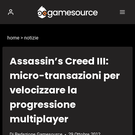
Salta
al
contenuto
home
>
notizie
Assassin’s Creed III:
micro-transazioni per
velocizzare la
progressione
multiplayer
Di
Redazione Gamesource
29 Ottobre 2012