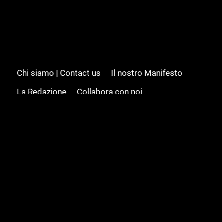
Chi siamo | Contact us
Il nostro Manifesto
La Redazione
Collabora con noi
Advertising/Pubblicità
Modifica il consenso
Cookie policy
Privacy policy
Feed RSS
Sitemap