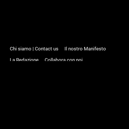
Chi siamo | Contact us
Il nostro Manifesto
La Redazione
Collabora con noi
Advertising/Pubblicità
Modifica il consenso
Cookie policy
Privacy policy
Feed RSS
Sitemap