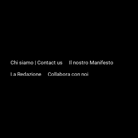
Chi siamo | Contact us
Il nostro Manifesto
La Redazione
Collabora con noi
Advertising/Pubblicità
Modifica il consenso
Cookie policy
Privacy policy
Feed RSS
Sitemap