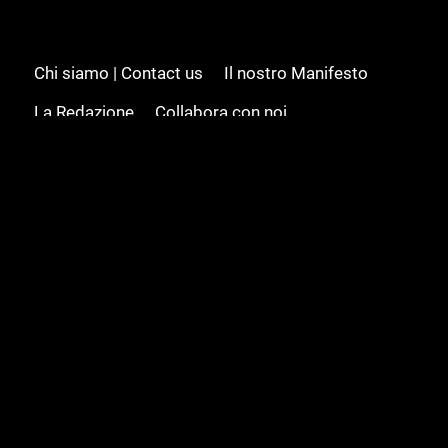
Chi siamo | Contact us
Il nostro Manifesto
La Redazione
Collabora con noi
Advertising/Pubblicità
Modifica il consenso
Cookie policy
Privacy policy
Feed RSS
Sitemap
© 2008 - 2026 Gamesource Italia