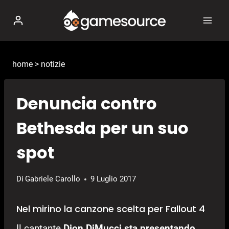
Salta
al
contenuto
home
>
notizie
Denuncia contro
Bethesda per un suo
spot
Di
Gabriele Carollo
9 Luglio 2017
Nel mirino la canzone scelta per Fallout 4
Il cantante
Dion DiMucci
sta presentando