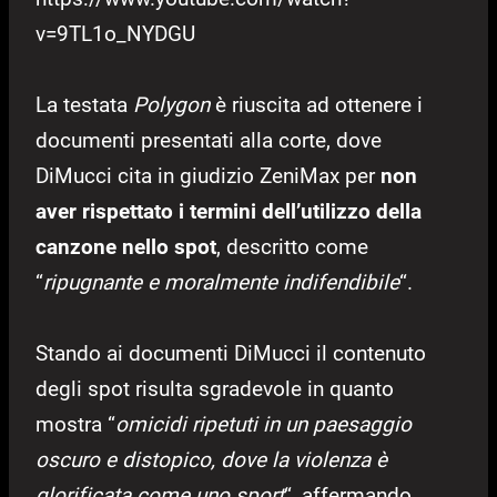
v=9TL1o_NYDGU
La testata
Polygon
è riuscita ad ottenere i
documenti presentati alla corte, dove
DiMucci cita in giudizio ZeniMax per
non
aver rispettato i termini dell’utilizzo della
canzone nello spot
, descritto come
“
ripugnante e moralmente indifendibile
“.
Stando ai documenti DiMucci il contenuto
degli spot risulta sgradevole in quanto
mostra “
omicidi ripetuti in un paesaggio
oscuro e distopico, dove la violenza è
glorificata come uno sport
“, affermando