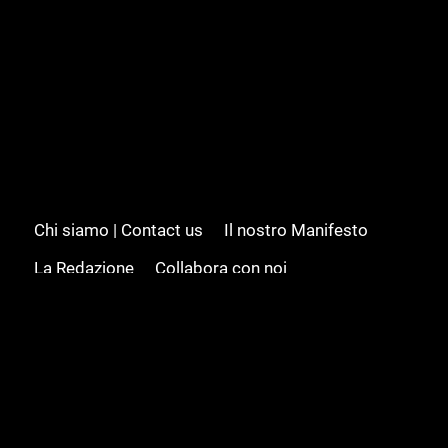
Chi siamo | Contact us
Il nostro Manifesto
La Redazione
Collabora con noi
Advertising/Pubblicità
Modifica il consenso
Cookie policy
Privacy policy
Feed RSS
Sitemap