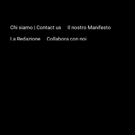
Chi siamo | Contact us
Il nostro Manifesto
La Redazione
Collabora con noi
Advertising/Pubblicità
Modifica il consenso
Cookie policy
Privacy policy
Feed RSS
Sitemap
© 2008 - 2026 Gamesource Italia