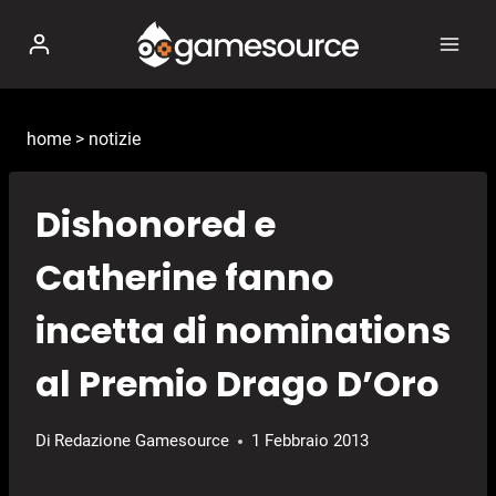
Salta
al
contenuto
home
>
notizie
Dishonored e
Catherine fanno
incetta di nominations
al Premio Drago D’Oro
Di
Redazione Gamesource
1 Febbraio 2013