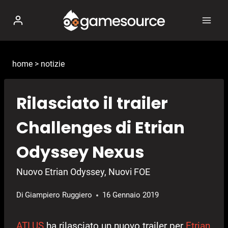
Salta
al
contenuto
home
>
notizie
Rilasciato il trailer
Challenges di Etrian
Odyssey Nexus
Nuovo Etrian Odyssey, Nuovi FOE
Di
Giampiero Ruggiero
16 Gennaio 2019
ATLUS
ha rilasciato un nuovo trailer per
Etrian