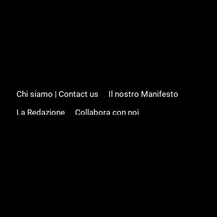
Chi siamo | Contact us
Il nostro Manifesto
La Redazione
Collabora con noi
Advertising/Pubblicità
Modifica il consenso
Cookie policy
Privacy policy
Feed RSS
Sitemap