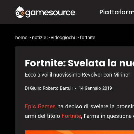
Salta
Piattafor
al
contenuto
home
>
notizie
>
videogiochi
>
fortnite
Fortnite: Svelata la n
Ecco a voi il nuovissimo Revolver con Mirino!
Di
Giulio Roberto Bartuli
14 Gennaio 2019
Epic Games
ha deciso di svelare la prossi
armi del titolo
Fortnite
, l’arma in questione 