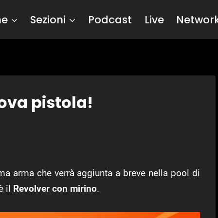
me
Sezioni
Podcast
Live
Networ
uova pistola!
ma arma che verrà aggiunta a breve nella pool di
è il
Revolver con mirino
.