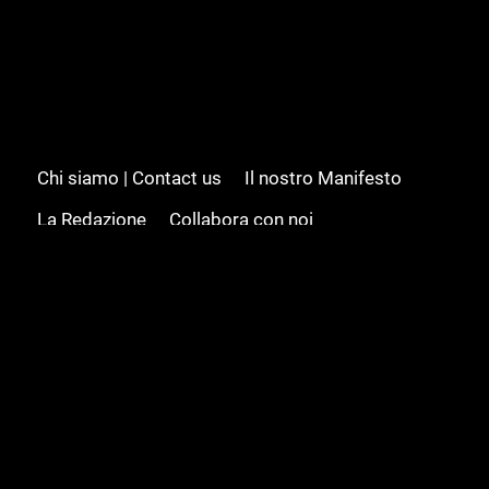
Chi siamo | Contact us
Il nostro Manifesto
La Redazione
Collabora con noi
Advertising/Pubblicità
Modifica il consenso
Cookie policy
Privacy policy
Feed RSS
Sitemap