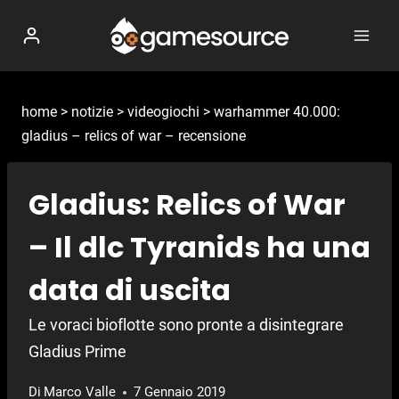
Salta
al
contenuto
home
>
notizie
>
videogiochi
>
warhammer 40.000:
gladius – relics of war – recensione
Gladius: Relics of War
– Il dlc Tyranids ha una
data di uscita
Le voraci bioflotte sono pronte a disintegrare
Gladius Prime
Di
Marco Valle
7 Gennaio 2019