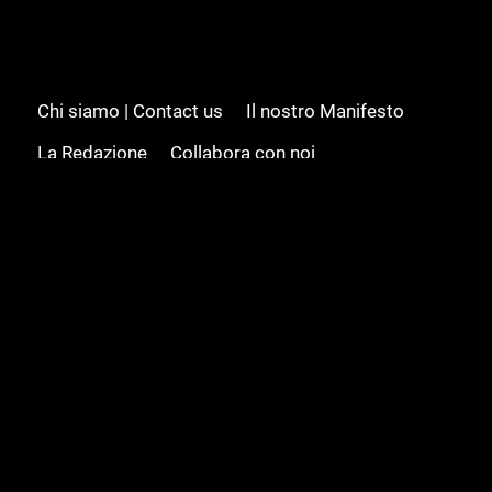
Chi siamo | Contact us
Il nostro Manifesto
La Redazione
Collabora con noi
Advertising/Pubblicità
Modifica il consenso
Cookie policy
Privacy policy
Feed RSS
Sitemap
© 2008 - 2026 Gamesource Italia