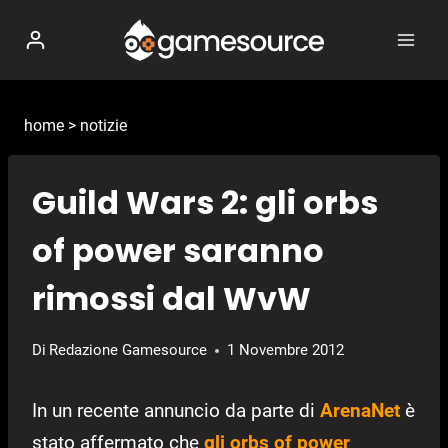
Salta
al
contenuto
home
>
notizie
Guild Wars 2: gli orbs
of power saranno
rimossi dal WvW
Di
Redazione Gamesource
1 Novembre 2012
In un recente annuncio da parte di
ArenaNet
è
stato affermato che
gli orbs of power