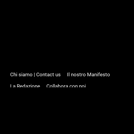
Chi siamo | Contact us
Il nostro Manifesto
La Redazione
Collabora con noi
Advertising/Pubblicità
Modifica il consenso
Cookie policy
Privacy policy
Feed RSS
Sitemap