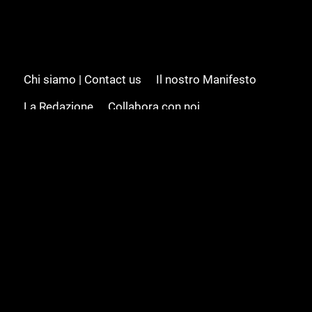
Chi siamo | Contact us
Il nostro Manifesto
La Redazione
Collabora con noi
Advertising/Pubblicità
Modifica il consenso
Cookie policy
Privacy policy
Feed RSS
Sitemap