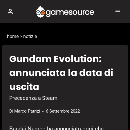
Salta
al
contenuto
home
>
notizie
Gundam Evolution:
annunciata la data di
uscita
Precedenza a Steam
Di
Marco Patrizi
6 Settembre 2022
Bandai Namco ha annunciato oggi che