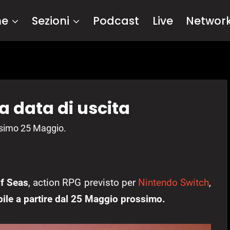
me
Sezioni
Podcast
Live
Networ
la data di uscita
ossimo 25 Maggio.
f Seas
, action RPG previsto per
Nintendo Switch
,
bile a partire dal 25 Maggio prossimo.