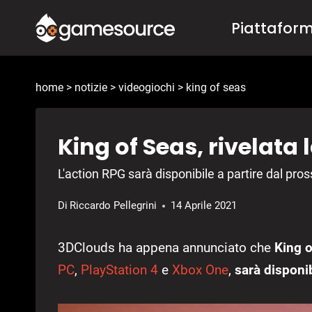
Salta
Piattafor
al
contenuto
home
>
notizie
>
videogiochi
>
king of seas
King of Seas, rivelata 
L'action RPG sarà disponibile a partire dal pr
Di
Riccardo Pellegrini
14 Aprile 2021
3DClouds ha appena annunciato che
King o
PC
,
PlayStation 4
e
Xbox One
,
sarà disponi