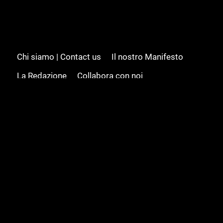
Chi siamo | Contact us
Il nostro Manifesto
La Redazione
Collabora con noi
Advertising/Pubblicità
Modifica il consenso
Cookie policy
Privacy policy
Feed RSS
Sitemap