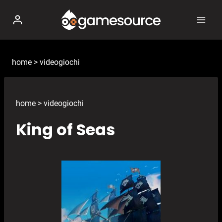
Salta
al
contenuto
home
>
videogiochi
home
>
videogiochi
King of Seas