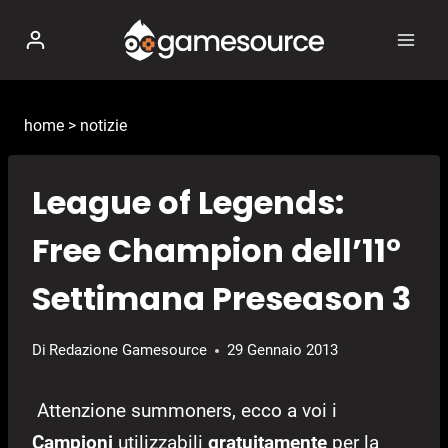
Salta
al
contenuto
home
>
notizie
League of Legends:
Free Champion dell’11°
Settimana Preseason 3
Di
Redazione Gamesource
29 Gennaio 2013
Attenzione summoners, ecco a voi i
Campioni
utilizzabili
gratuitamente
per la