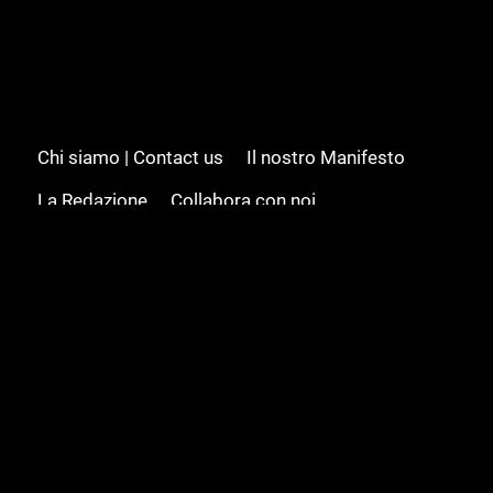
Chi siamo | Contact us
Il nostro Manifesto
La Redazione
Collabora con noi
Advertising/Pubblicità
Modifica il consenso
Cookie policy
Privacy policy
Feed RSS
Sitemap