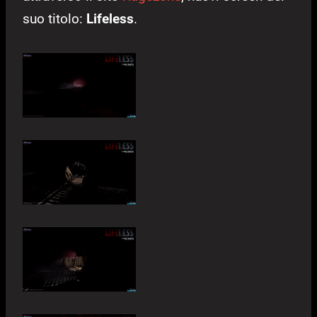
suo titolo:
Lifeless
.