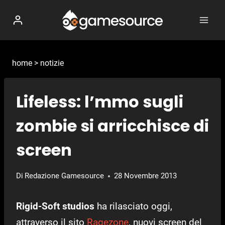
Salta
al
contenuto
home
>
notizie
Lifeless: l’mmo sugli
zombie si arricchisce di
screen
Di
Redazione Gamesource
28 Novembre 2013
Rigid-Soft studios
ha rilasciato oggi,
attraverso il sito
Ragezone
, nuovi screen del